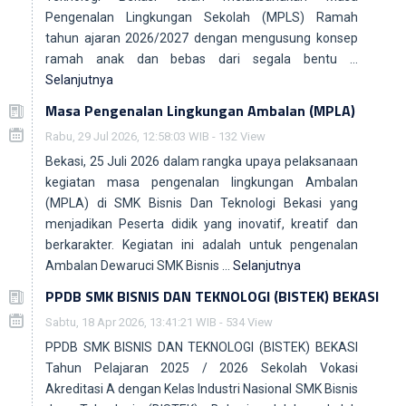
Pengenalan Lingkungan Sekolah (MPLS) Ramah
tahun ajaran 2026/2027 dengan mengusung konsep
ramah anak dan bebas dari segala bentu …
Selanjutnya
Masa Pengenalan Lingkungan Ambalan (MPLA)
E-LIBRARY
DATA GURU
Rabu, 29 Jul 2026, 12:58:03 WIB - 132 View
Perpustakaan Online
Pangkalan Data Guru
Bekasi, 25 Juli 2026 dalam rangka upaya pelaksanaan
kegiatan masa pengenalan lingkungan Ambalan
(MPLA) di SMK Bisnis Dan Teknologi Bekasi yang
menjadikan Peserta didik yang inovatif, kreatif dan
berkarakter. Kegiatan ini adalah untuk pengenalan
Ambalan Dewaruci SMK Bisnis …
Selanjutnya
PPDB SMK BISNIS DAN TEKNOLOGI (BISTEK) BEKASI
Sabtu, 18 Apr 2026, 13:41:21 WIB - 534 View
PPDB SMK BISNIS DAN TEKNOLOGI (BISTEK) BEKASI
Tahun Pelajaran 2025 / 2026 Sekolah Vokasi
Akreditasi A dengan Kelas Industri Nasional SMK Bisnis