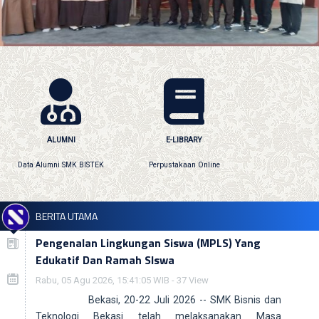
ALUMNI
E-LIBRARY
Data Alumni SMK BISTEK
Perpustakaan Online
BERITA UTAMA
Pengenalan Lingkungan Siswa (MPLS) Yang
Edukatif Dan Ramah SIswa
AI
E-LEARNING
Rabu, 05 Agu 2026, 15:41:05 WIB - 37 View
AI SMK BISTEK BEKASI
Berbasis Elektronik
Bekasi, 20-22 Juli 2026 -- SMK Bisnis dan
Teknologi Bekasi telah melaksanakan Masa