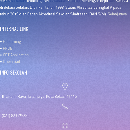
SMK Bisnis dan Teknologi Bekasi adalah Sekolah Menengah Kejuruan Swasta
di Bekasi Selatan. Didirikan tahun 1998, Status Akreditas peringkat A pada
tahun 2019 oleh Badan Akreditasi Sekolah/Madrasah (BAN S/M).
Selanjutnya
INTERNAL LINK
♦
E-Learning
♦
PPDB
♦
CBT Application
♦
Download
INFO SEKOLAH
Jl. Cikunir Raya, Jakamulya, Kota Bekasi 17146
(021) 82347928