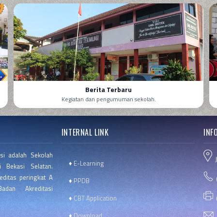
Berita Terbaru
Kegiatan dan pengumuman sekolah.
INTERNAL LINK
INF
si adalah Sekolah
J
♦
E-Learning
 Bekasi Selatan.
editas peringkat A
(
♦
PPDB
dan Akreditasi
♦
CBT Application
(
♦
Download