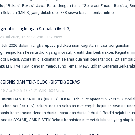
logi Bekasi, Bekasi, Jawa Barat dengan tema “Generasi Emas : Bersiap, B
 Sekolah (MPLS) yang diikuti oleh 343 siswa baru ini berkomitmen …
genalan Lingkungan Ambalan (MPLA)
29 Jul 2026, 12:58:03 WIB - 132 View
5 Juli 2026 dalam rangka upaya pelaksanaan kegiatan masa pengenalan l
g menjadikan Peserta didik yang inovatif, kreatif dan berkarakter. Kegiatan
ogi Bekasi. Acara ini dilaksanakan selama dua hari pada tanggal 23 sampai 24 
aitu LPB, PM, TSM, dengan mengusung Tema : Mewujudkan Generasi Berkarakte
 BISNIS DAN TEKNOLOGI (BISTEK) BEKASI
 18 Apr 2026, 13:41:21 WIB - 534 View
ISNIS DAN TEKNOLOGI (BISTEK) BEKASI Tahun Pelajaran 2025 / 2026 Sekolah 
n Teknologi (BISTEK) Bekasi adalah sekolah menengah kejuruan swasta ung
basis keselarasan dengan dunia usaha dan dunia industri. Berdiri sejak ta
donesia (YKAMI), SMK BISTEK Bekasi konsisten mencetak lulusan yang siap ker