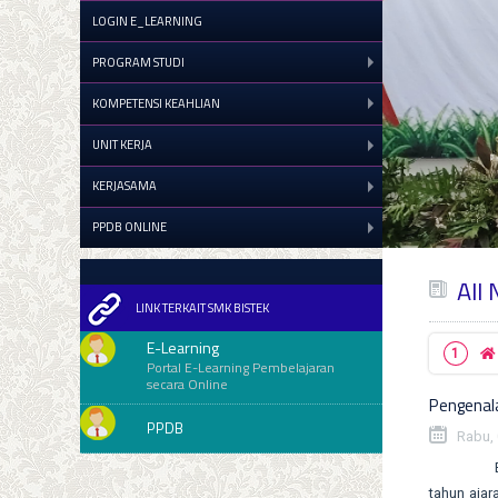
LOGIN E_LEARNING
PROGRAM STUDI
KOMPETENSI KEAHLIAN
UNIT KERJA
KERJASAMA
PPDB ONLINE
All
LINK TERKAIT SMK BISTEK
E-Learning
Portal E-Learning Pembelajaran
secara Online
Pengenal
PPDB
Rabu, 
Bekasi, 2
tahun aja