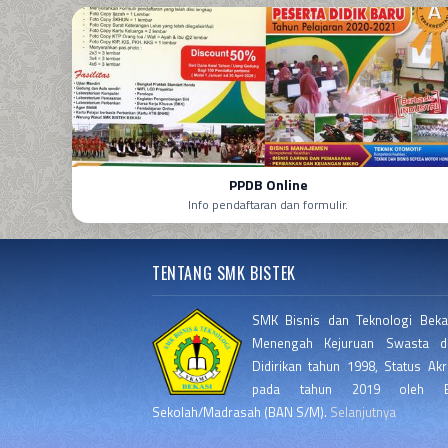
PPDB Online
Info pendaftaran dan formulir.
TENTANG SMK BISTEK
SMK Bisnis dan Teknologi Beka
Menengah Kejuruan Swasta di
Didirikan tahun 1998, Status Akr
pada tahun 2019 oleh Ba
Sekolah/Madrasah (BAN S/M).
Selanjutnya