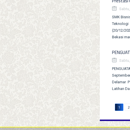
Prestasi 
Sabtu,
SMK Bisnis
Teknologi
(20/12/202
Bekasi mau
PENGUAT
Sabtu,
PENGUATA
September
Delamar P
Latihan Da
1
2