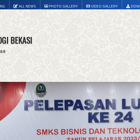
ING
ALL NEWS
PHOTO GALLERY
VIDEO GALLERY
DOW
OGI BEKASI
ss