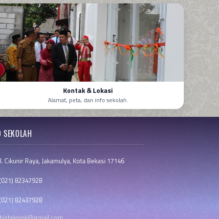
Kontak & Lokasi
Alamat, peta, dan info sekolah.
O SEKOLAH
l. Cikunir Raya, Jakamulya, Kota Bekasi 17146
021) 82347928
021) 82437928
bistekpink@gmail.com