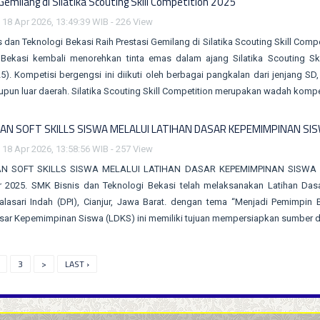
Gemilang di Silatika Scouting Skill Competition 2025
 18 Apr 2026, 13:49:39 WIB - 226 View
 dan Teknologi Bekasi Raih Prestasi Gemilang di Silatika Scouting Skill Co
 Bekasi kembali menorehkan tinta emas dalam ajang Silatika Scouting Sk
5). Kompetisi bergengsi ini diikuti oleh berbagai pangkalan dari jenjang S
pun luar daerah. Silatika Scouting Skill Competition merupakan wadah komp
AN SOFT SKILLS SISWA MELALUI LATIHAN DASAR KEPEMIMPINAN SI
 18 Apr 2026, 13:58:56 WIB - 257 View
N SOFT SKILLS SISWA MELALUI LATIHAN DASAR KEPEMIMPINAN SISWA SM
 2025. SMK Bisnis dan Teknologi Bekasi telah melaksanakan Latihan Das
alasari Indah (DPI), Cianjur, Jawa Barat. dengan tema “Menjadi Pemimpin
sar Kepemimpinan Siswa (LDKS) ini memiliki tujuan mempersiapkan sumber d
3
>
LAST ›