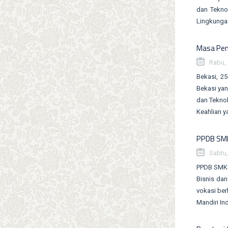
dan Tekno
Lingkungan
Masa Pen
Rabu, 
Bekasi, 2
Bekasi yan
dan Teknol
Keahlian y
PPDB SMK
Sabtu,
PPDB SMK B
Bisnis da
vokasi ber
Mandiri In