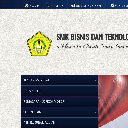
HOME
PROFILE
ANNOUNCEMENT
ELEARN
SMK BISNIS DAN TEKNOL
a Place to Create Your Succe
TENTANG SEKOLAH
BELAJAR ID
PEMASARAN SEPEDA MOTOR
LOGIN UJIAN
PENELUSURAN ALUMNI