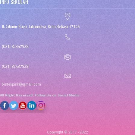
INFO SEKOLAH
Jl. Cikunir Raya, Jakamulya, Kota Bekasi 17146
(021) 82347928
(021) 82437928
bistekpink@gmail.com
All Right Reserved. Follow Us on Social Media
Copyright © 2017 - 2022