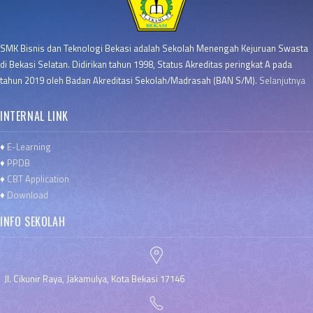
SMK Bisnis dan Teknologi Bekasi adalah Sekolah Menengah Kejuruan Swasta
di Bekasi Selatan. Didirikan tahun 1998, Status Akreditas peringkat A pada
tahun 2019 oleh Badan Akreditasi Sekolah/Madrasah (BAN S/M).
Selanjutnya
INTERNAL LINK
♦
E-Learning
♦
PPDB
♦
CBT Application
♦
Download
INFO SEKOLAH
Jl. Cikunir Raya, Jakamulya, Kota Bekasi 17146