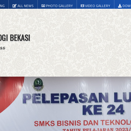
ING
ALL NEWS
PHOTO GALLERY
VIDEO GALLERY
DOW
OGI BEKASI
ss