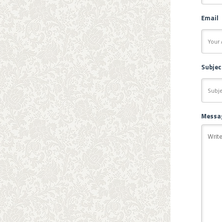
Email
Subjec
Messa