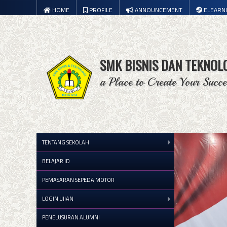
HOME
PROFILE
ANNOUNCEMENT
ELEARN
SMK BISNIS DAN TEKNOL
a Place to Create Your Succe
TENTANG SEKOLAH
BELAJAR ID
PEMASARAN SEPEDA MOTOR
LOGIN UJIAN
PENELUSURAN ALUMNI