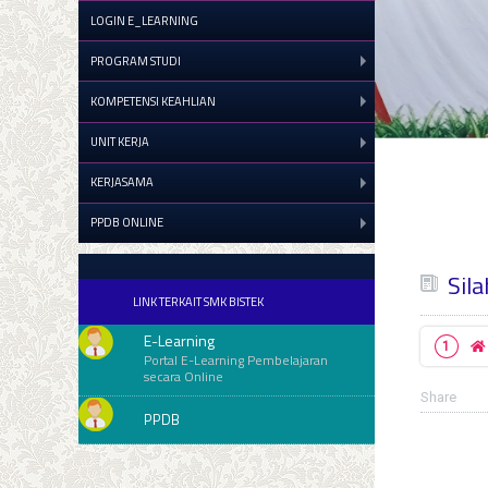
LOGIN E_LEARNING
PROGRAM STUDI
KOMPETENSI KEAHLIAN
UNIT KERJA
KERJASAMA
PPDB ONLINE
Sil
LINK TERKAIT SMK BISTEK
E-Learning
Portal E-Learning Pembelajaran
secara Online
Share
PPDB